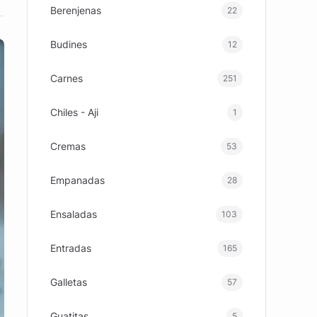
Berenjenas
22
Budines
12
Carnes
251
Chiles - Aji
1
Cremas
53
Empanadas
28
Ensaladas
103
Entradas
165
Galletas
57
Guatitas
5