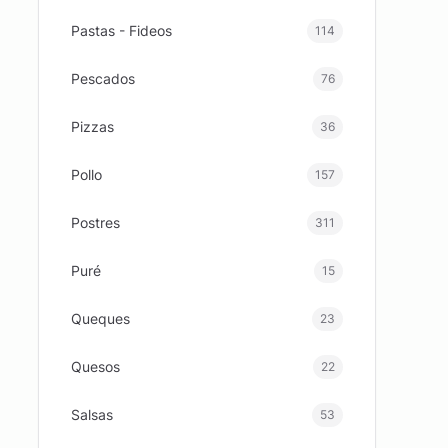
Pastas - Fideos
114
Pescados
76
Pizzas
36
Pollo
157
Postres
311
Puré
15
Queques
23
Quesos
22
Salsas
53