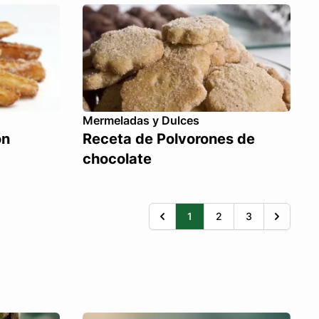
Mermeladas y Dulces
on
Receta de Polvorones de
chocolate
1
2
3