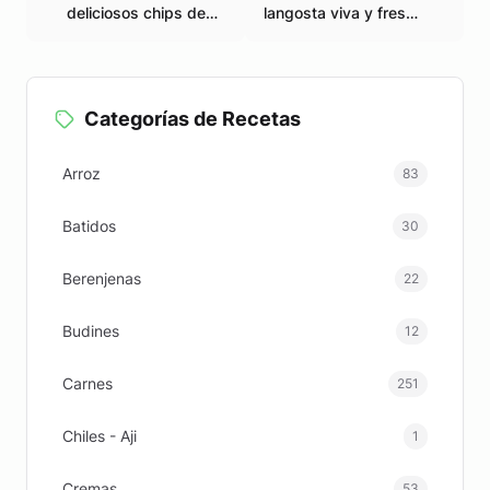
deliciosos chips de
langosta viva y fresca
camote en casa
en casa
Categorías de Recetas
Arroz
83
Batidos
30
Berenjenas
22
Budines
12
Carnes
251
Chiles - Aji
1
Cremas
53