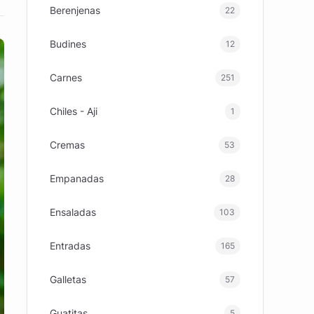
Berenjenas
22
Budines
12
Carnes
251
Chiles - Aji
1
Cremas
53
Empanadas
28
Ensaladas
103
Entradas
165
Galletas
57
Guatitas
5