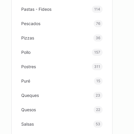
Pastas - Fideos
114
Pescados
76
Pizzas
36
Pollo
157
Postres
311
Puré
15
Queques
23
Quesos
22
Salsas
53