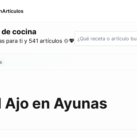
n
Artículos
 de cocina
 para ti y 541 artículos 🍲💖
s
l Ajo en Ayunas