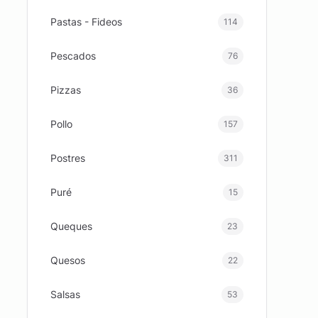
Pastas - Fideos
114
Pescados
76
Pizzas
36
Pollo
157
Postres
311
Puré
15
Queques
23
Quesos
22
Salsas
53