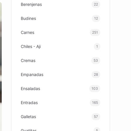
Berenjenas
22
Budines
12
Carnes
251
Chiles - Aji
1
Cremas
53
Empanadas
28
Ensaladas
103
Entradas
165
Galletas
57
Guatitas
5