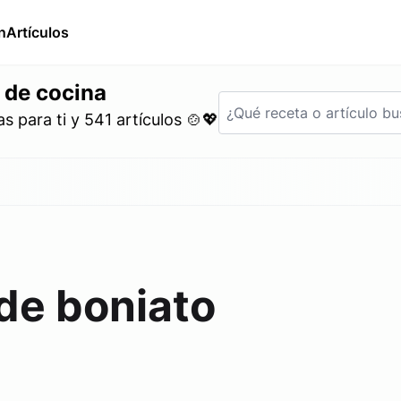
n
Artículos
 de cocina
 para ti y 541 artículos 🍲💖
de boniato