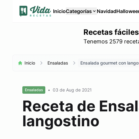
Inicio
Categorías
Navidad
Hallowee
Recetas fáciles
Tenemos 2579 recetas
Inicio
Ensaladas
Ensalada gourmet con lango
•
03 de Aug de 2021
Ensaladas
Receta de Ensa
langostino