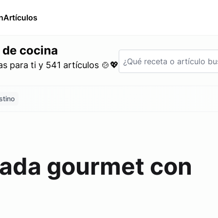
n
Artículos
 de cocina
 para ti y 541 artículos 🍲💖
stino
lada gourmet con