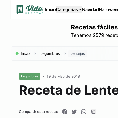
Inicio
Categorías
Navidad
Hallowee
Recetas fáciles
Tenemos 2579 recetas
Inicio
Legumbres
Lentejas
•
19 de May de 2019
Legumbres
Receta de Lente
Compartir esta receta: