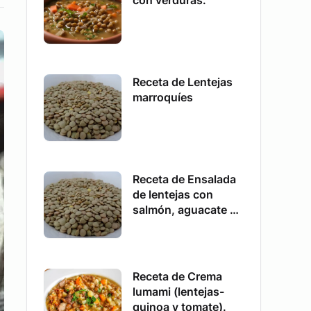
con verduras.
Receta de Lentejas
marroquíes
Receta de Ensalada
de lentejas con
salmón, aguacate y
queso
Receta de Crema
lumami (lentejas-
quinoa y tomate).