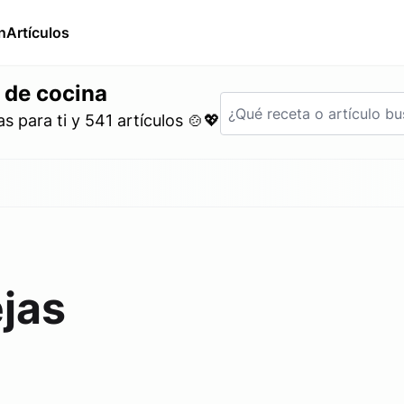
n
Artículos
 de cocina
 para ti y 541 artículos 🍲💖
jas