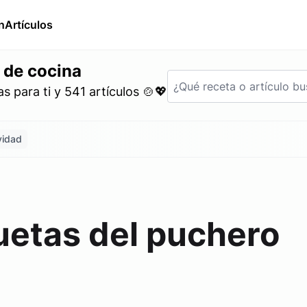
n
Artículos
 de cocina
 para ti y 541 artículos 🍲💖
vidad
uetas del puchero