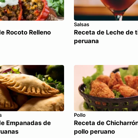
Salsas
e Rocoto Relleno
Receta de Leche de t
peruana
s
Pollo
de Empanadas de
Receta de Chicharró
ruanas
pollo peruano